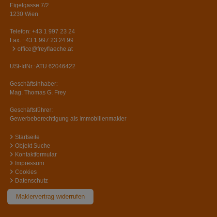
Eigelgasse 7/2
1230 Wien
Telefon:
+43 1 997 23 24
Fax: +43 1 997 23 24 99
office@freyflaeche.at
USt-IdNr.: ATU 62046422
Geschäftsinhaber:
Mag. Thomas G. Frey
Geschäftsführer:
Gewerbeberechtigung als Immobilienmakler
Startseite
Objekt Suche
Kontaktformular
Impressum
Cookies
Datenschutz
Maklervertrag widerrufen