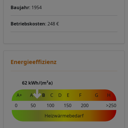
Baujahr
: 1954
Betriebskosten
: 248 €
Energieeffizienz
62
kWh/(m²a)
A+
A
B
C
D
E
F
G
H
0
50
100
150
200
>250
Heizwärmebedarf